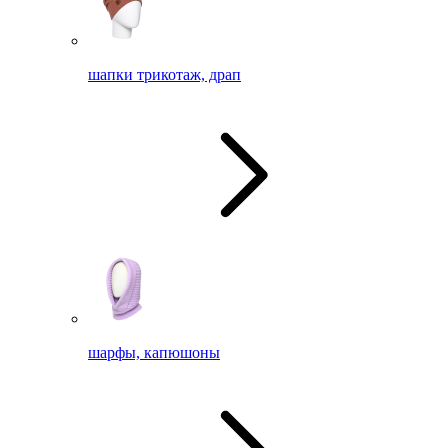
шапки трикотаж, драп
шарфы, капюшоны