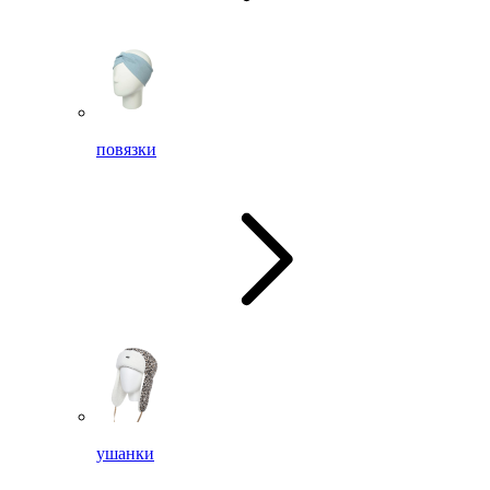
повязки
ушанки