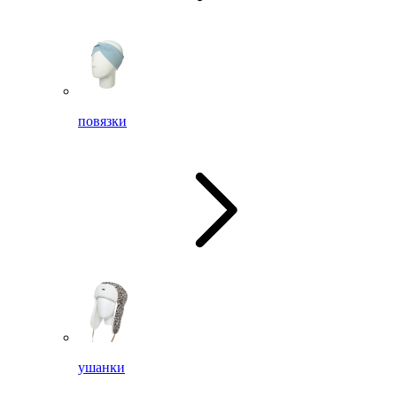
повязки
ушанки