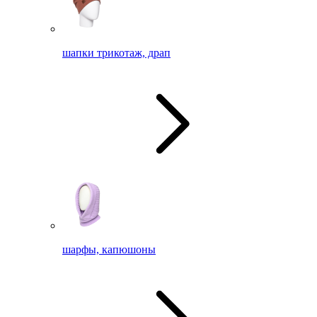
шапки трикотаж, драп
шарфы, капюшоны