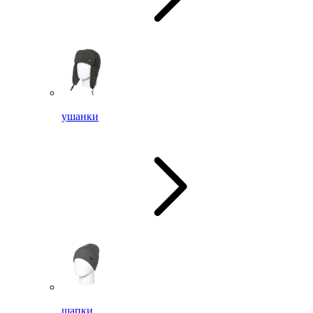
ушанки
шапки