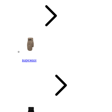
варежки