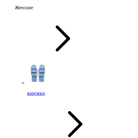
Женские
варежки