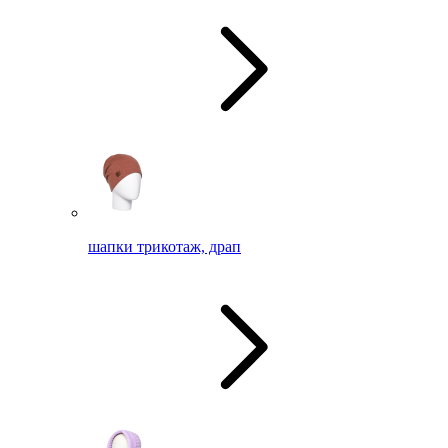
шапки трикотаж, драп