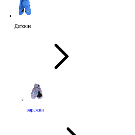
Детские
варежки