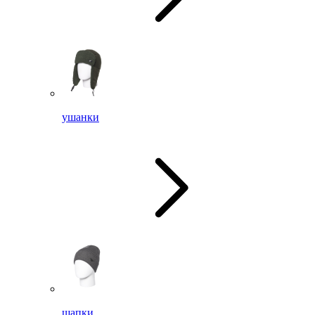
ушанки
шапки