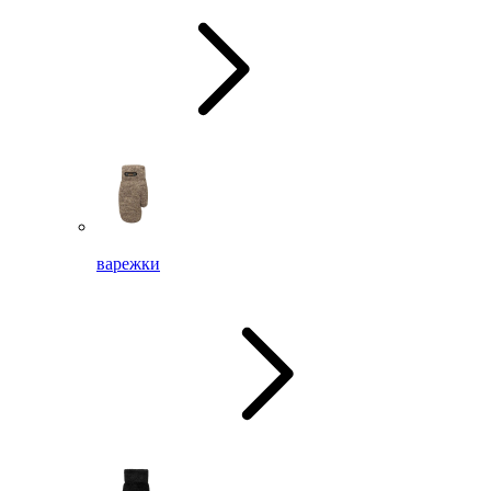
варежки