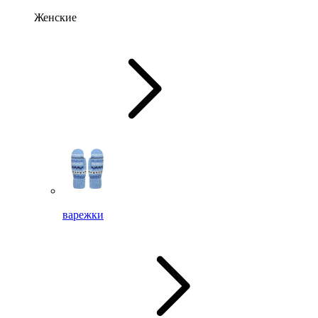
Женские
варежки