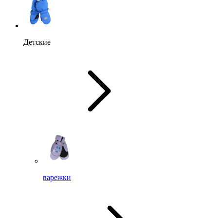
Детские
варежки