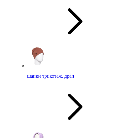
шапки трикотаж, драп