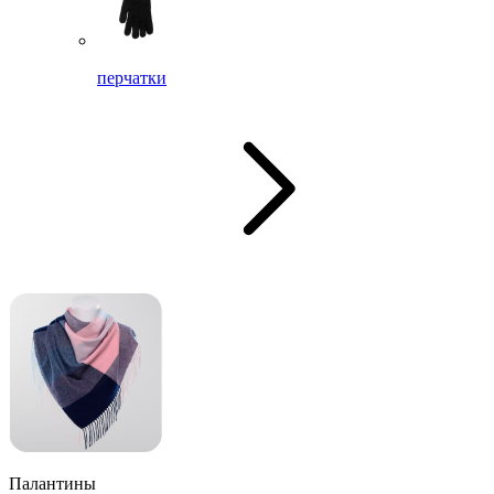
перчатки
Палантины