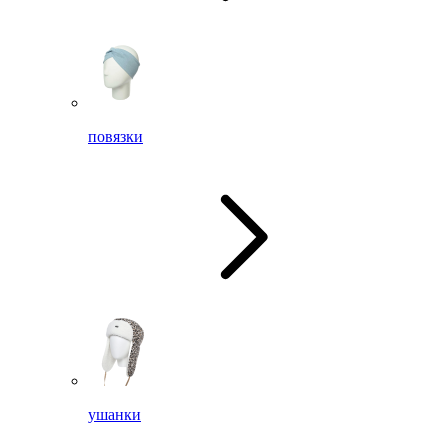
повязки
ушанки