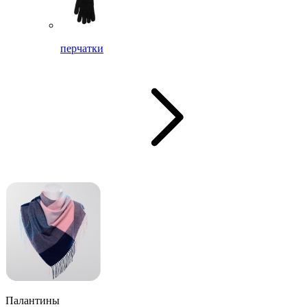
перчатки
Палантины