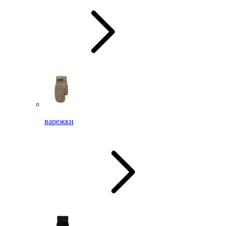
варежки