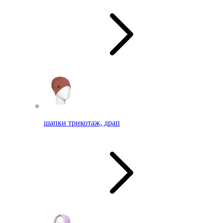
шапки трикотаж, драп