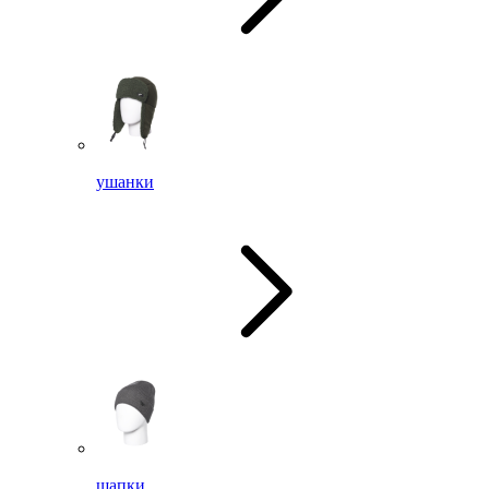
ушанки
шапки