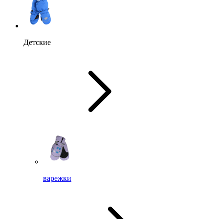
Детские
варежки