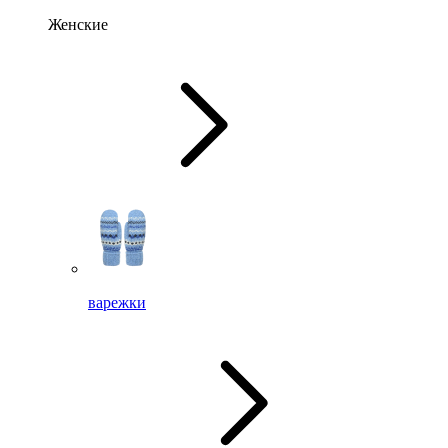
Женские
варежки