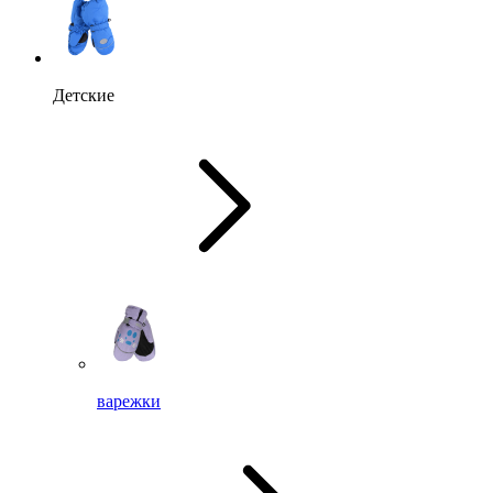
Детские
варежки