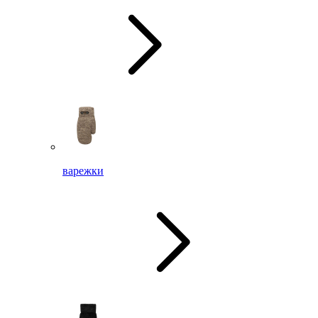
варежки