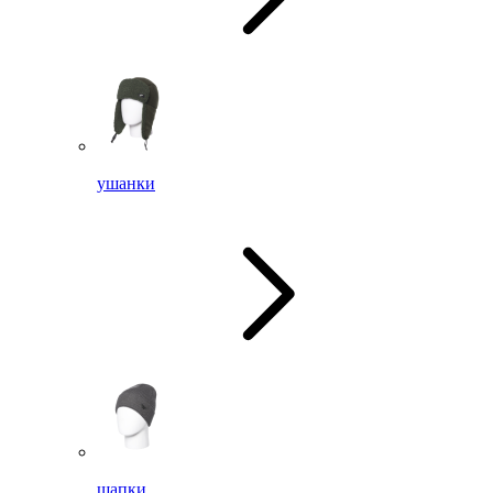
ушанки
шапки