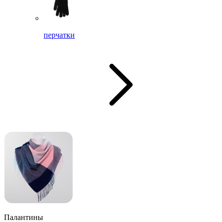
перчатки
Палантины