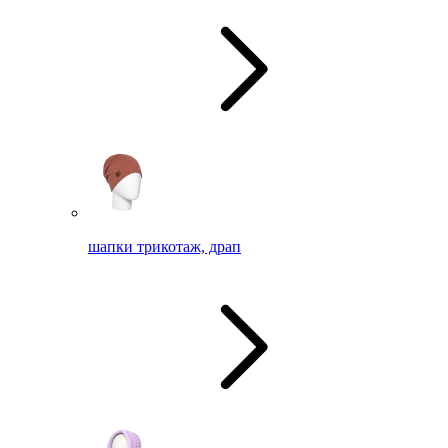
шапки трикотаж, драп