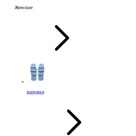
Женские
варежки