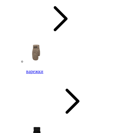
варежки