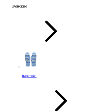
Женские
варежки