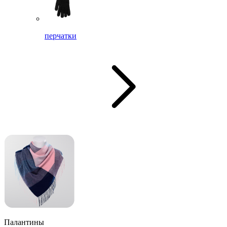
перчатки
Палантины