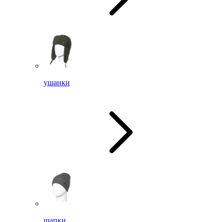
ушанки
шапки