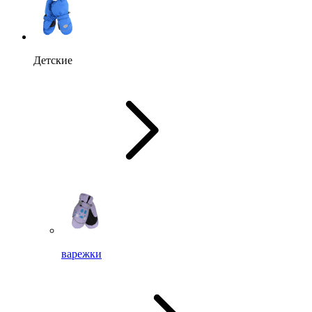
Детские
варежки