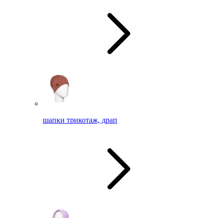
шапки трикотаж, драп