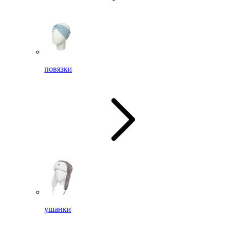
повязки
ушанки