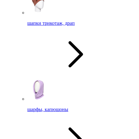
шапки трикотаж, драп
шарфы, капюшоны