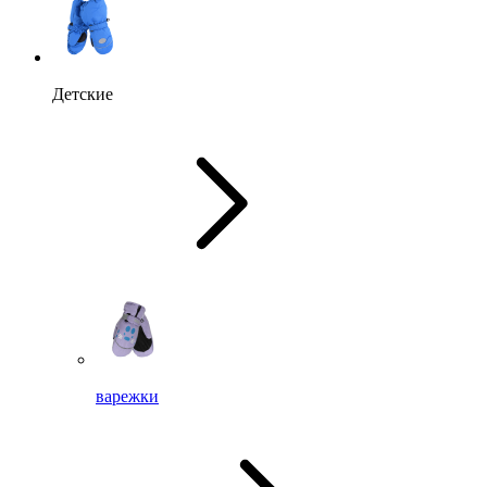
Детские
варежки