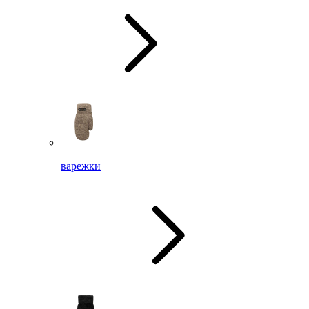
варежки