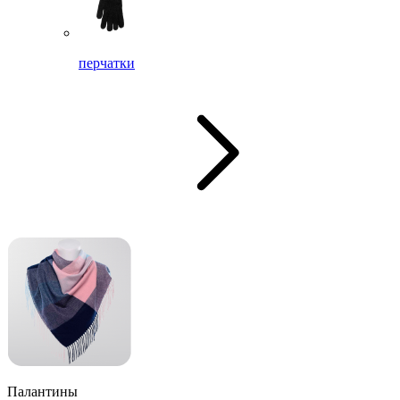
перчатки
Палантины