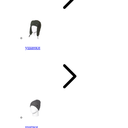
ушанки
шапки