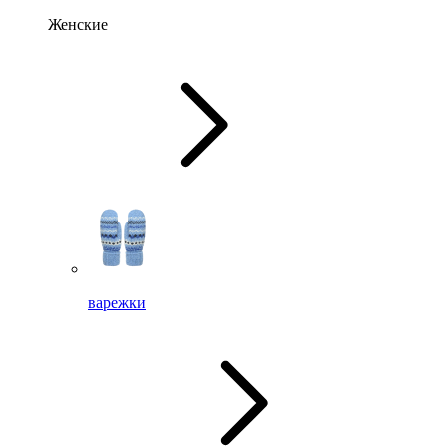
Женские
варежки