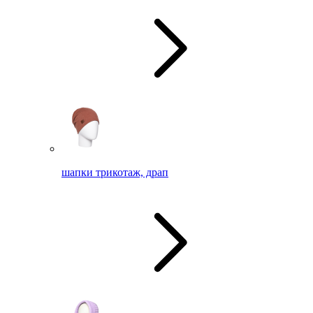
шапки трикотаж, драп