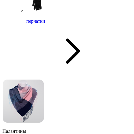
перчатки
Палантины