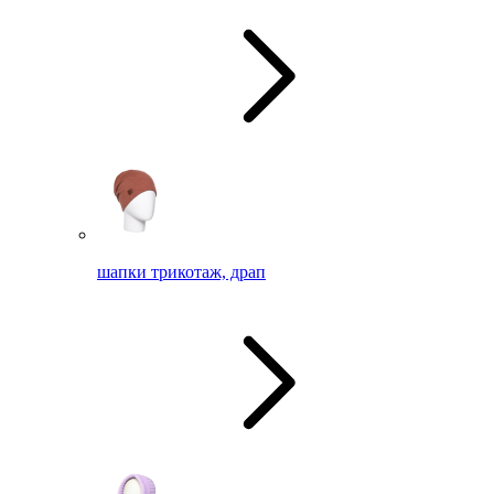
шапки трикотаж, драп