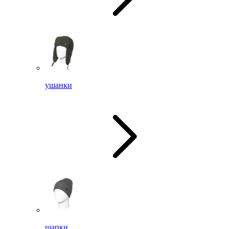
ушанки
шапки