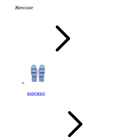
Женские
варежки