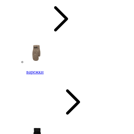
варежки