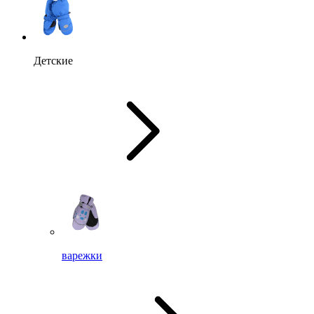
Детские
варежки