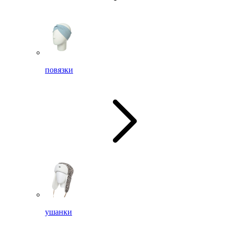
повязки
ушанки