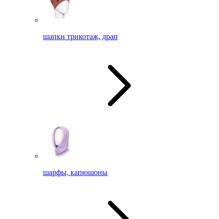
шапки трикотаж, драп
шарфы, капюшоны