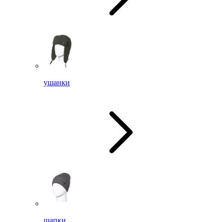
ушанки
шапки