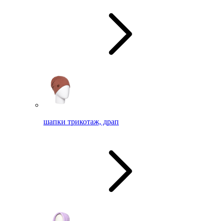
шапки трикотаж, драп