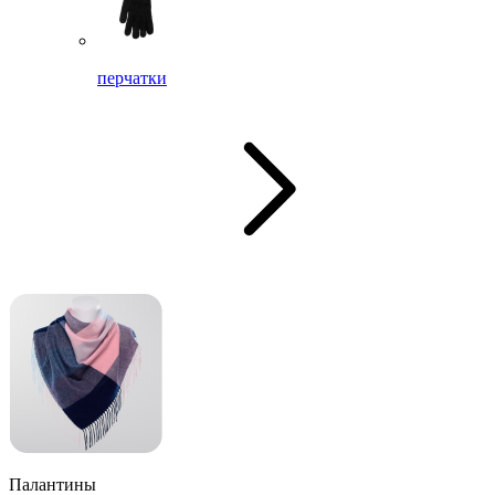
перчатки
Палантины