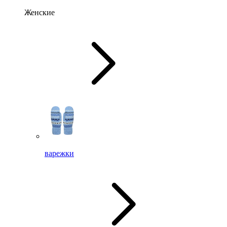
Женские
варежки