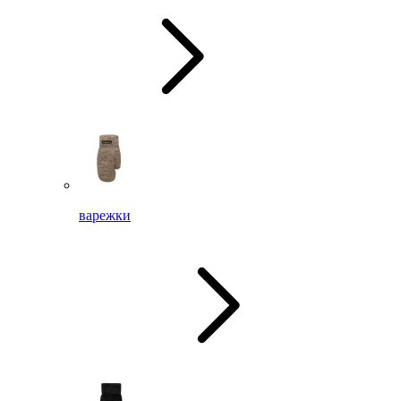
варежки