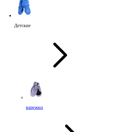
Детские
варежки