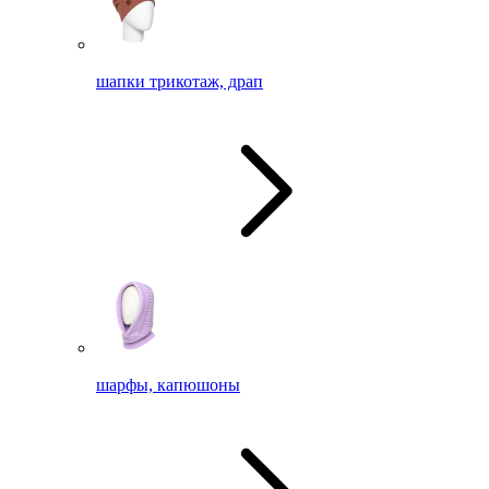
шапки трикотаж, драп
шарфы, капюшоны