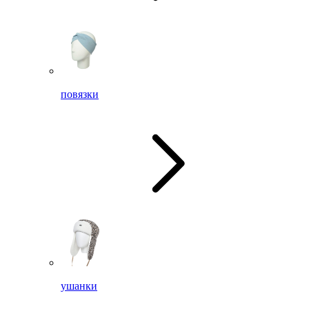
повязки
ушанки