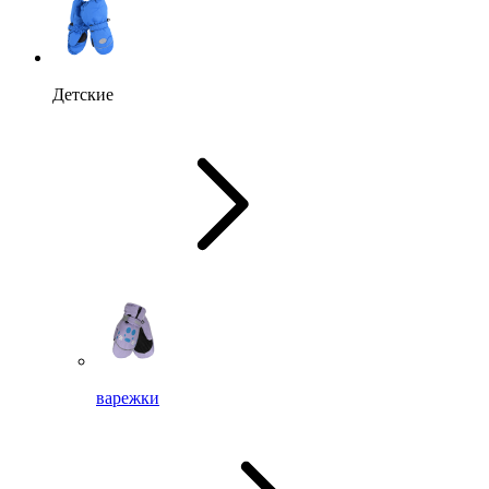
Детские
варежки