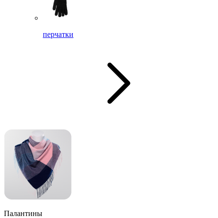
перчатки
Палантины