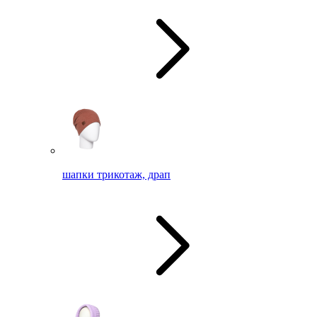
шапки трикотаж, драп