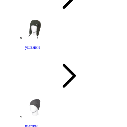
ушанки
шапки