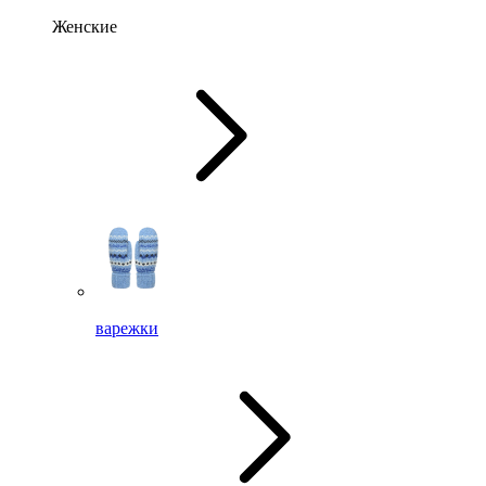
Женские
варежки