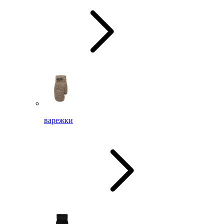
варежки