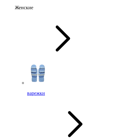
Женские
варежки