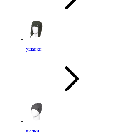
ушанки
шапки