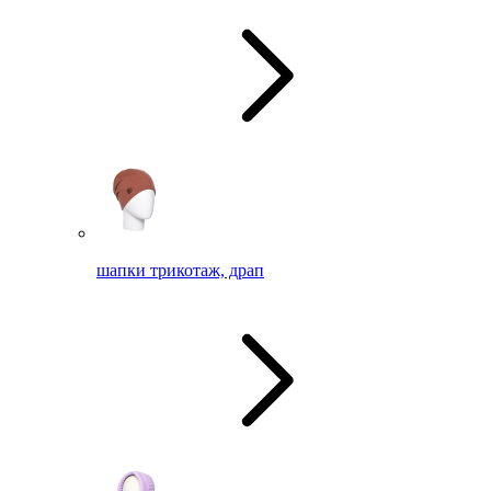
шапки трикотаж, драп