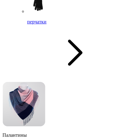
перчатки
Палантины