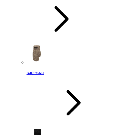
варежки