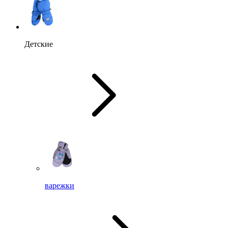
Детские
варежки