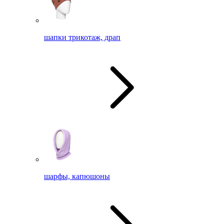
шапки трикотаж, драп
шарфы, капюшоны