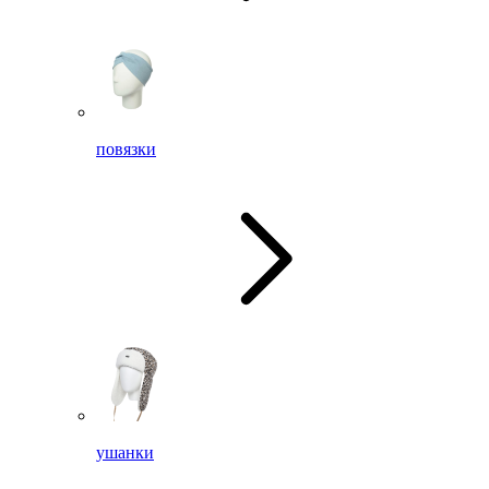
повязки
ушанки