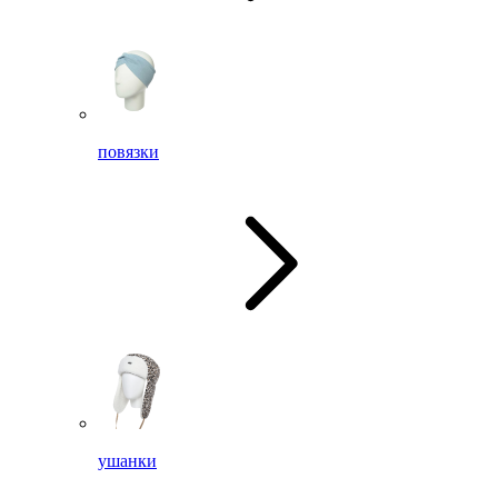
повязки
ушанки