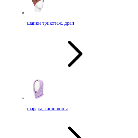
шапки трикотаж, драп
шарфы, капюшоны