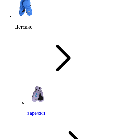
Детские
варежки