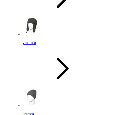
ушанки
шапки