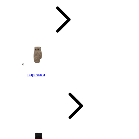
варежки