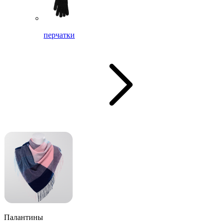
перчатки
Палантины