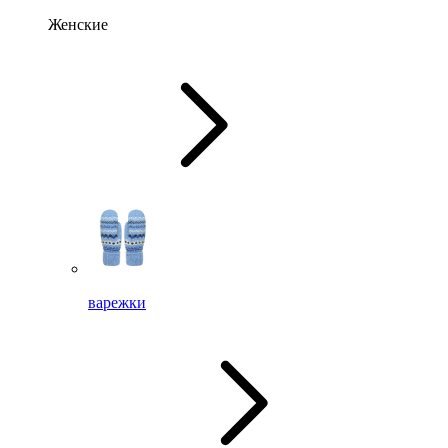
Женские
варежки