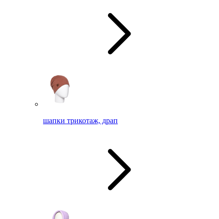
шапки трикотаж, драп