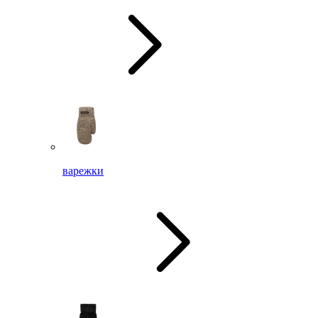
варежки