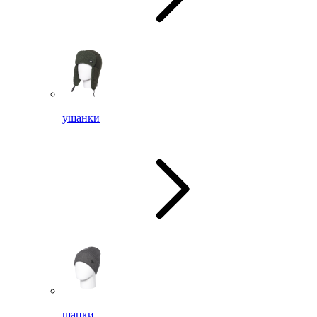
ушанки
шапки