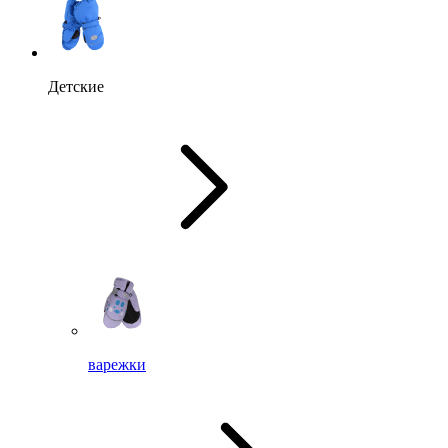
Детские
варежки