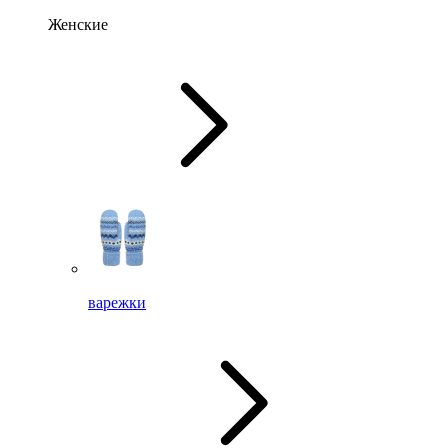
Женские
варежки