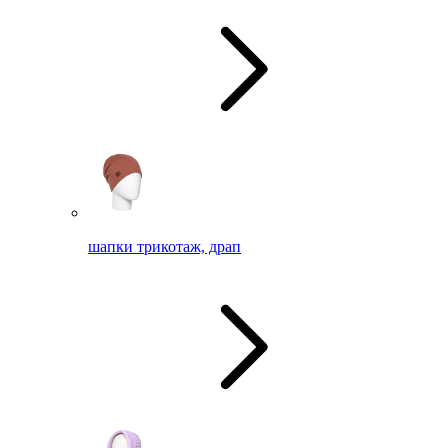
шапки трикотаж, драп