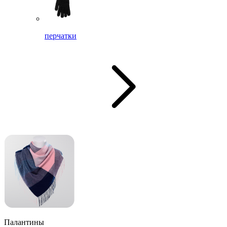
перчатки
Палантины