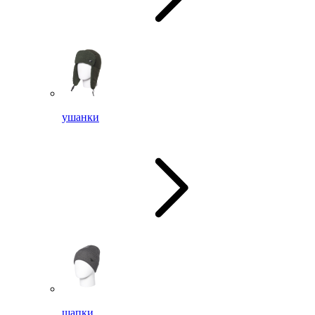
ушанки
шапки