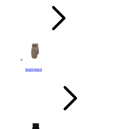
варежки