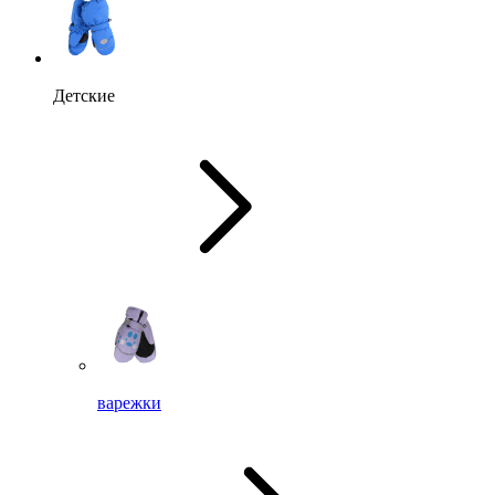
Детские
варежки