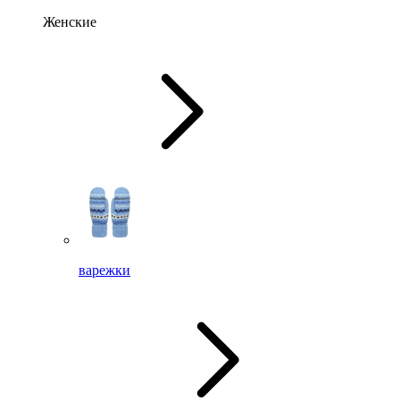
Женские
варежки