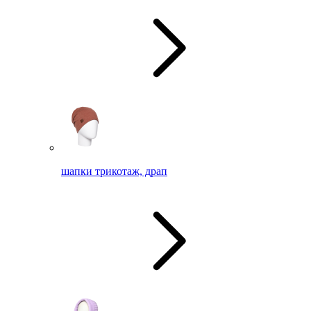
шапки трикотаж, драп