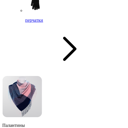
перчатки
Палантины