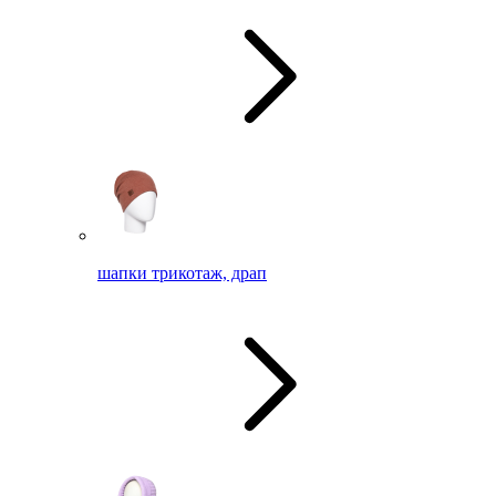
шапки трикотаж, драп