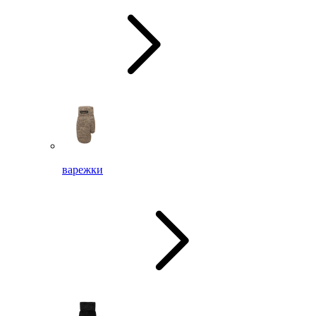
варежки