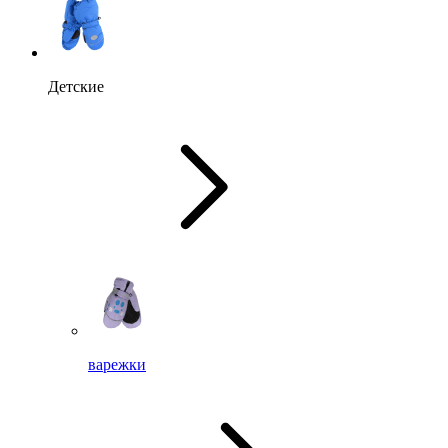
Детские
варежки