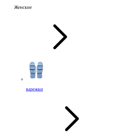
Женские
варежки