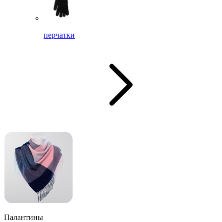
перчатки
Палантины