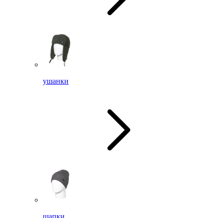
ушанки
шапки