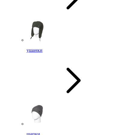
ушанки
шапки