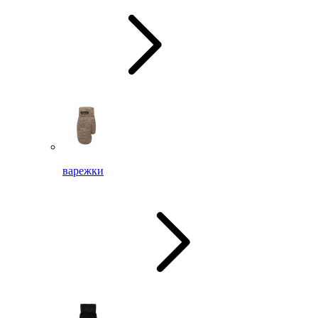
варежки