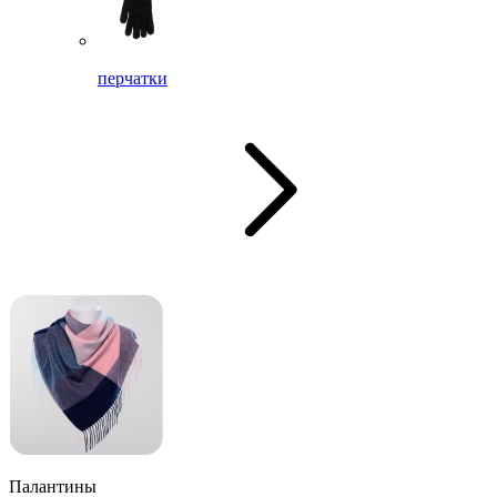
перчатки
Палантины