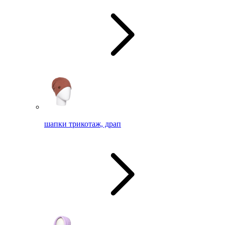
шапки трикотаж, драп