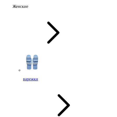
Женские
варежки