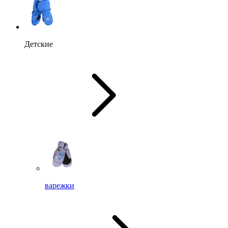
Детские
варежки