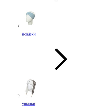
повязки
ушанки