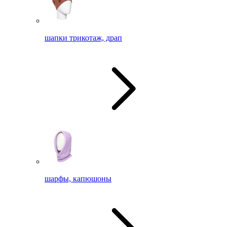
шапки трикотаж, драп
шарфы, капюшоны