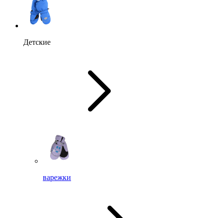
Детские
варежки