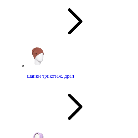
шапки трикотаж, драп