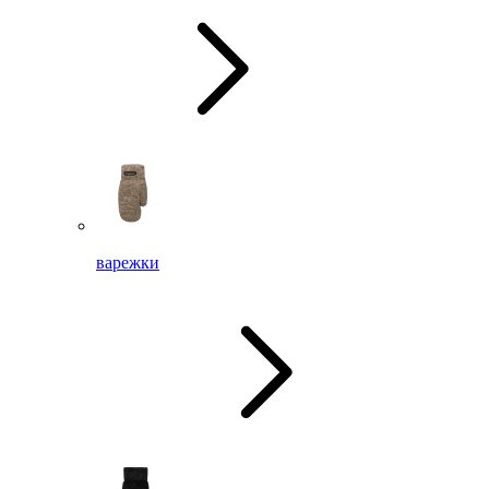
варежки