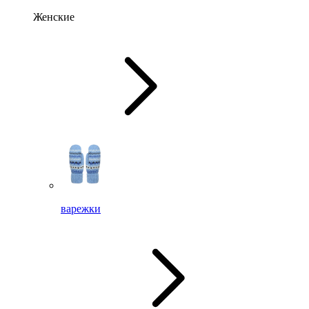
Женские
варежки