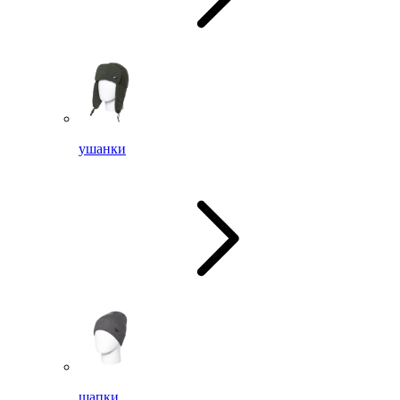
ушанки
шапки