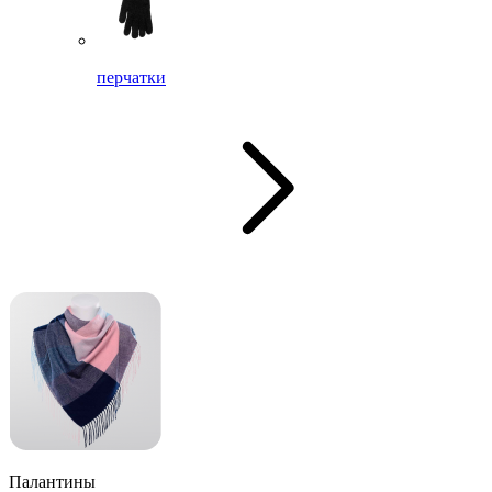
перчатки
Палантины