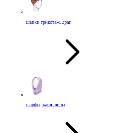
шапки трикотаж, драп
шарфы, капюшоны