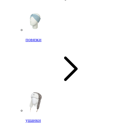
повязки
ушанки