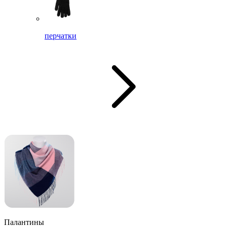
перчатки
Палантины