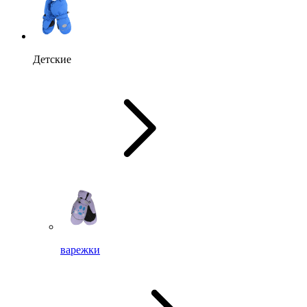
Детские
варежки