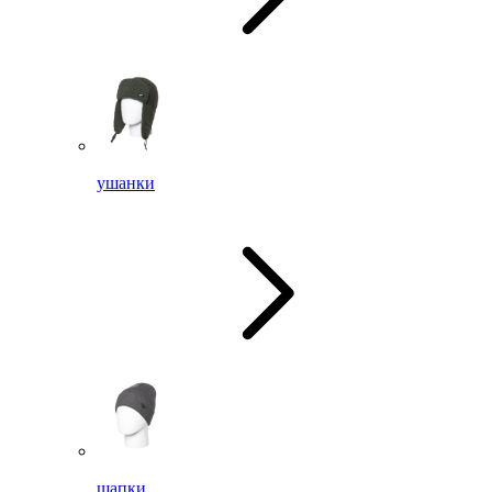
ушанки
шапки