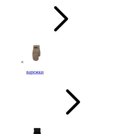
варежки