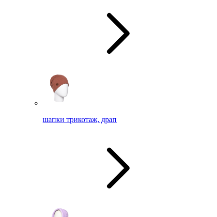
шапки трикотаж, драп