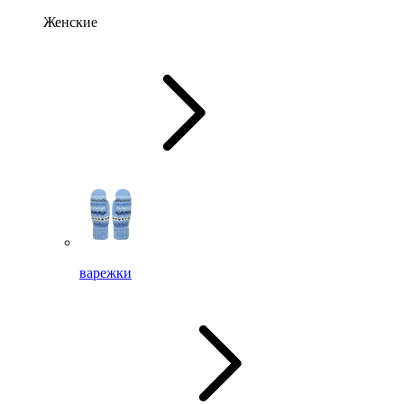
Женские
варежки