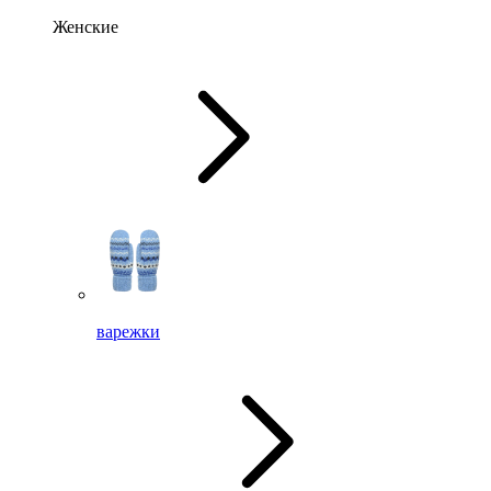
Женские
варежки