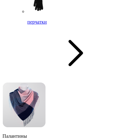
перчатки
Палантины