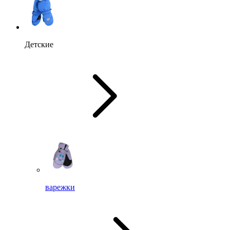
Детские
варежки