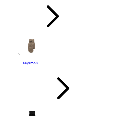
варежки