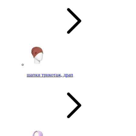
шапки трикотаж, драп