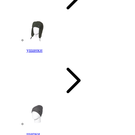
ушанки
шапки