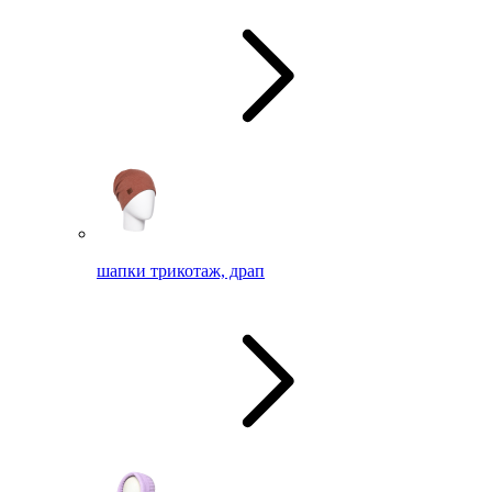
шапки трикотаж, драп