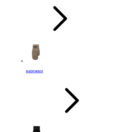
варежки