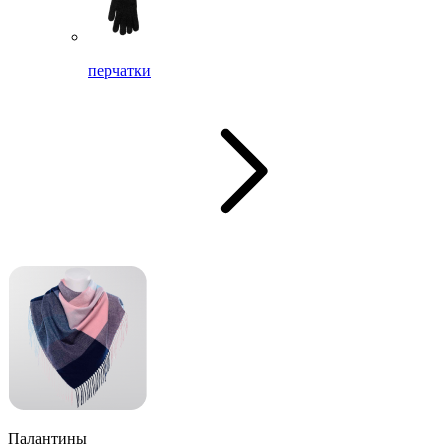
перчатки
Палантины