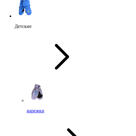
Детские
варежки