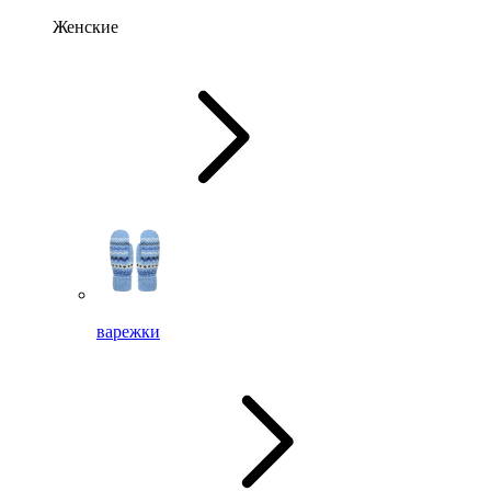
Женские
варежки