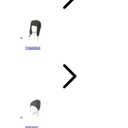
ушанки
шапки