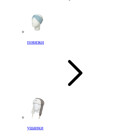
повязки
ушанки