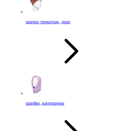
шапки трикотаж, драп
шарфы, капюшоны