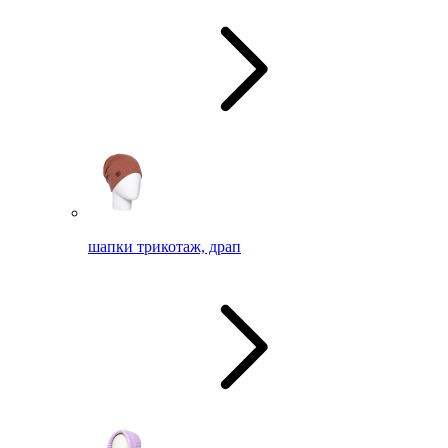
шапки трикотаж, драп