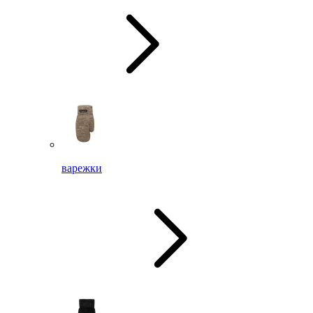
варежки