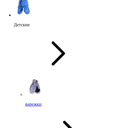
Детские
варежки