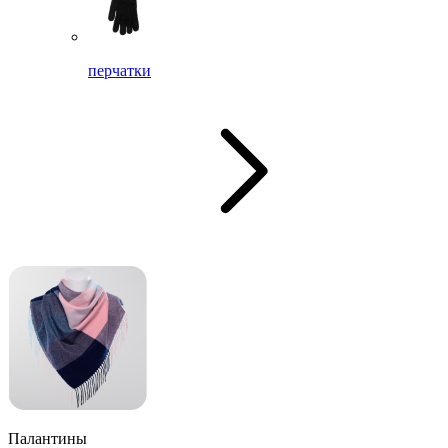
перчатки
Палантины