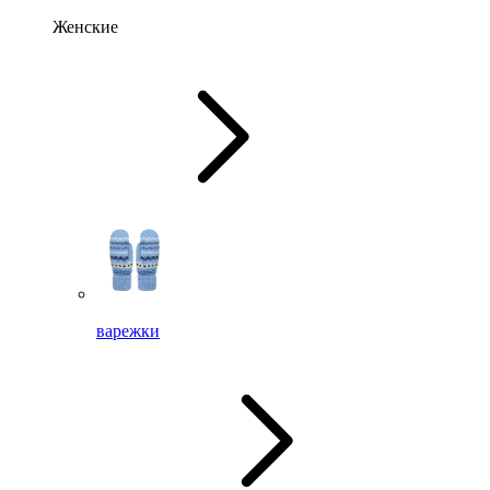
Женские
варежки