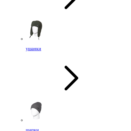
ушанки
шапки