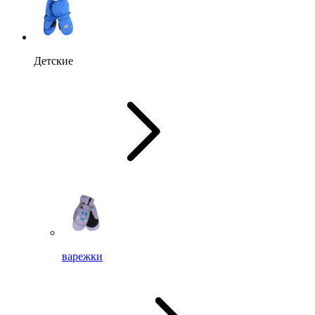
Детские
варежки