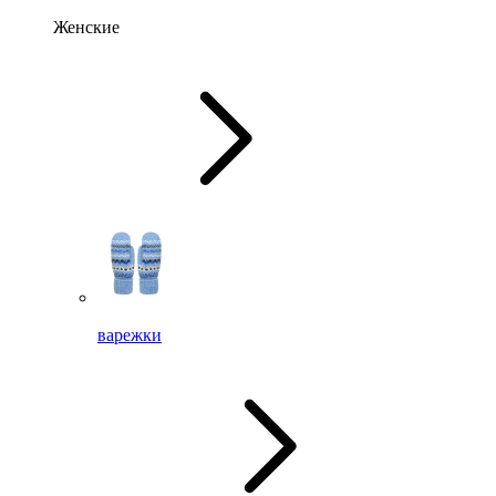
Женские
варежки