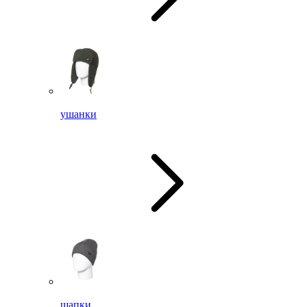
ушанки
шапки