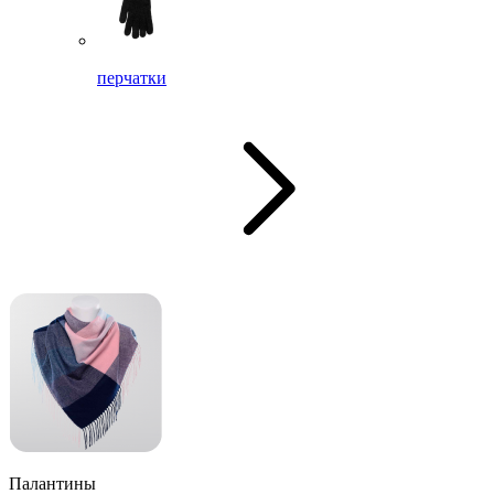
перчатки
Палантины