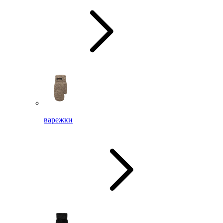
варежки