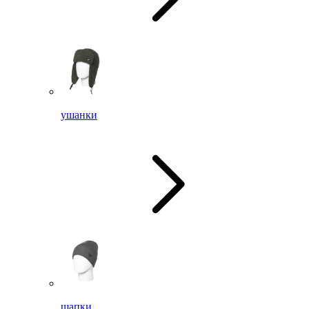
ушанки
шапки