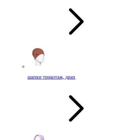
шапки трикотаж, драп