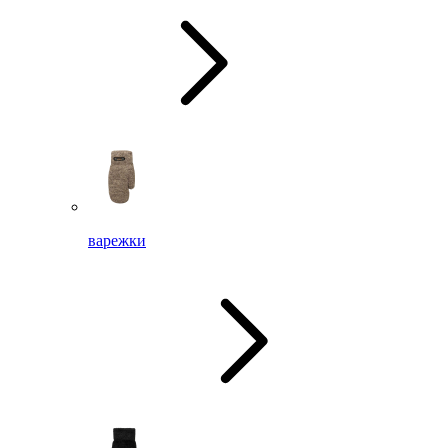
варежки