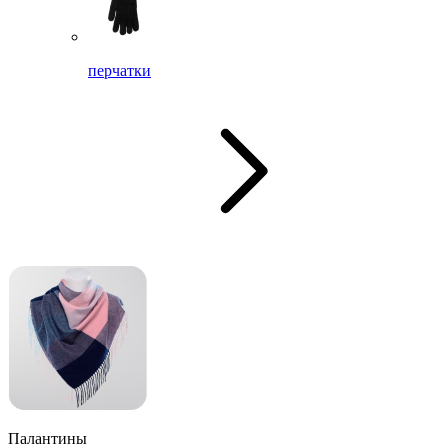
перчатки
Палантины