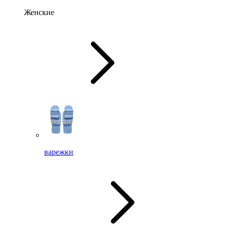
Женские
варежки