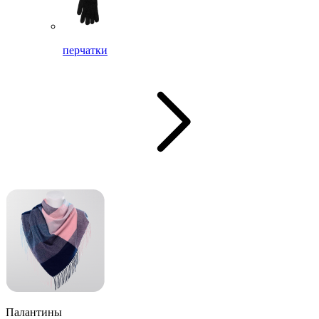
перчатки
Палантины