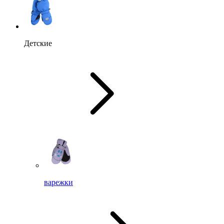
Детские
варежки