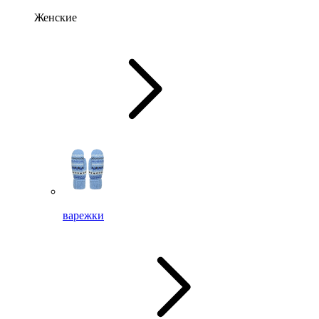
Женские
варежки