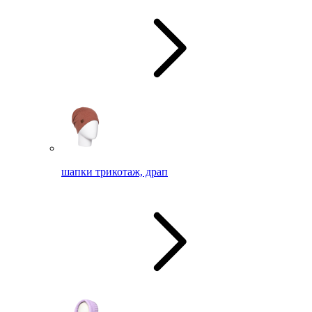
шапки трикотаж, драп