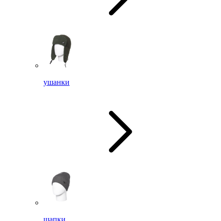
ушанки
шапки