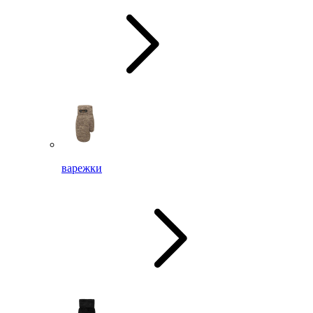
варежки