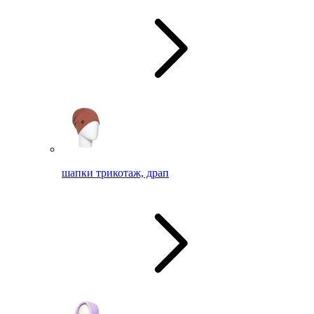
шапки трикотаж, драп