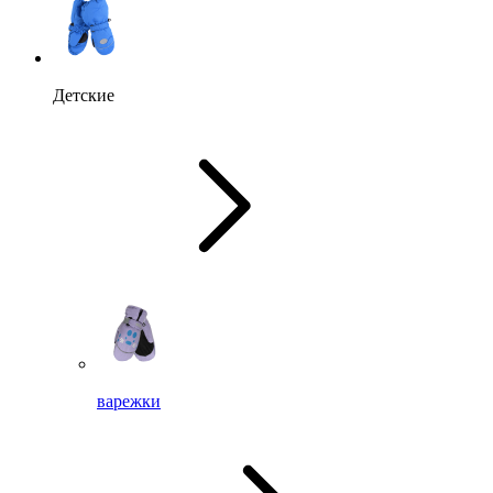
Детские
варежки