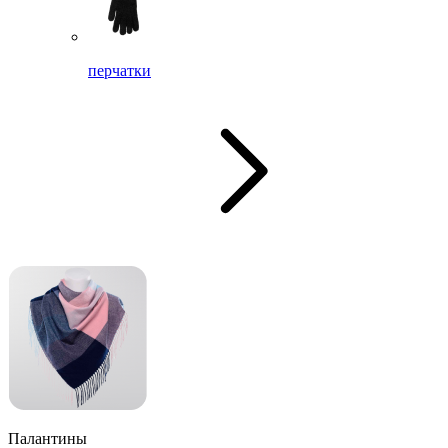
перчатки
Палантины