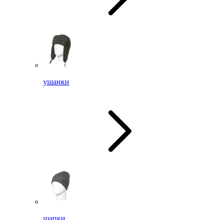
ушанки
шапки