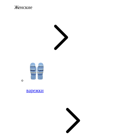
Женские
варежки