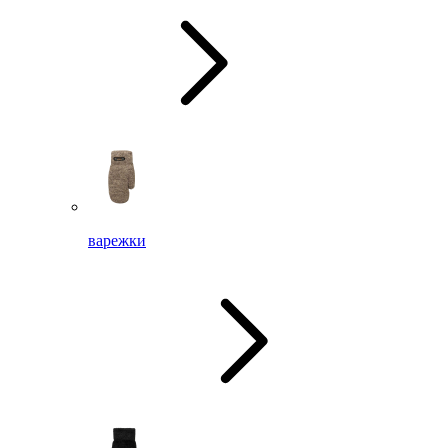
варежки