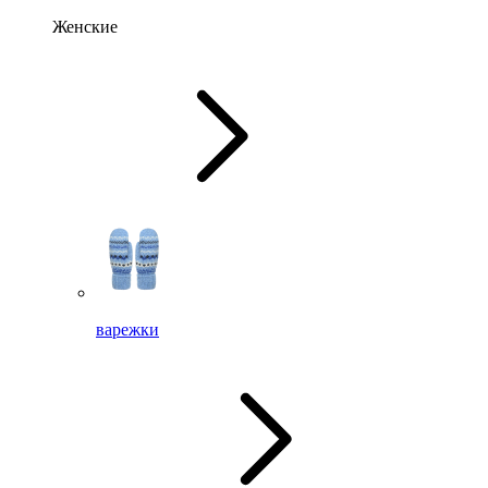
Женские
варежки