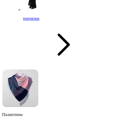
перчатки
Палантины