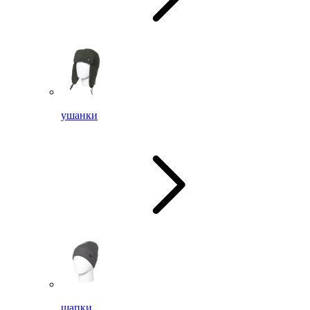
ушанки
шапки