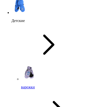
Детские
варежки