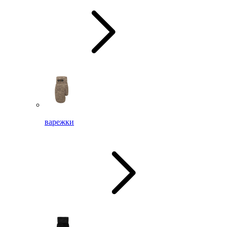
варежки