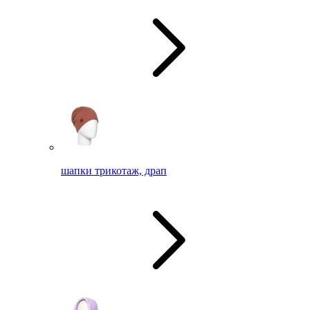
шапки трикотаж, драп