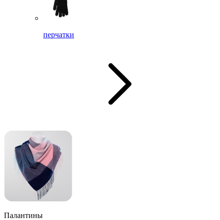
перчатки
Палантины