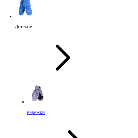
Детские
варежки