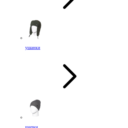
ушанки
шапки