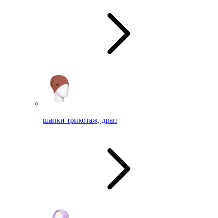
шапки трикотаж, драп