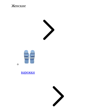
Женские
варежки