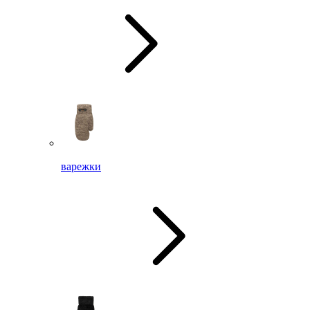
варежки