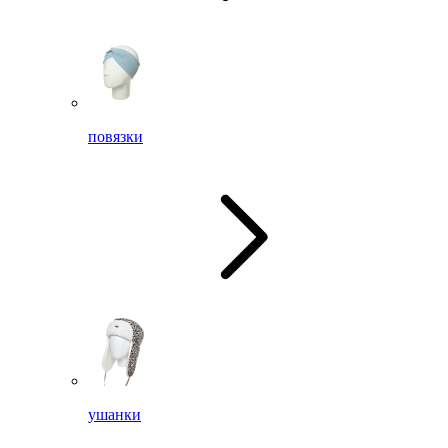
повязки
ушанки