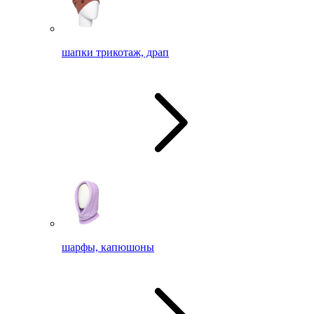
шапки трикотаж, драп
шарфы, капюшоны