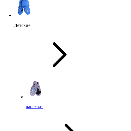
Детские
варежки