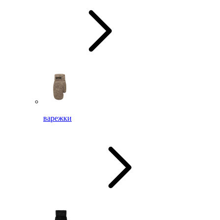
варежки