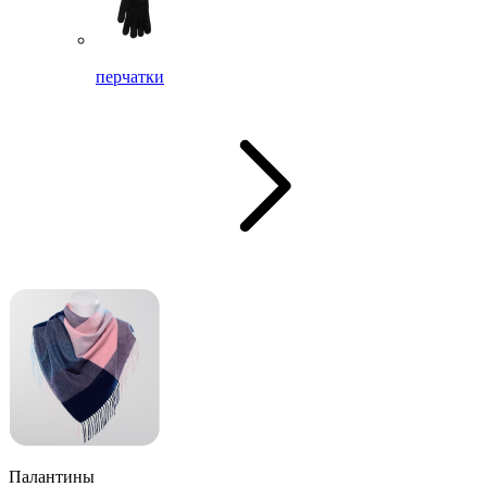
перчатки
Палантины