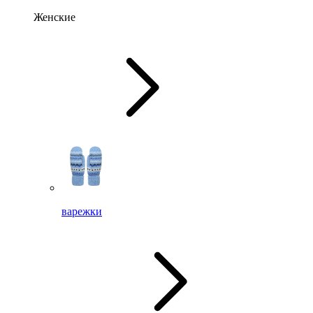
Женские
варежки