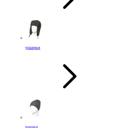
ушанки
шапки