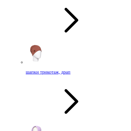
шапки трикотаж, драп