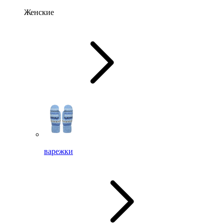
Женские
варежки