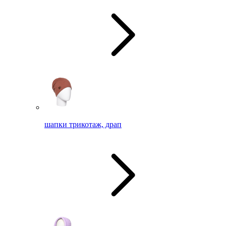
шапки трикотаж, драп