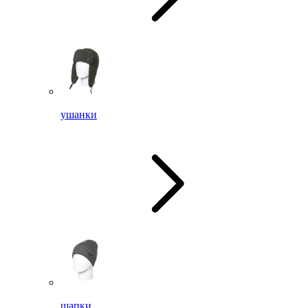
ушанки
шапки