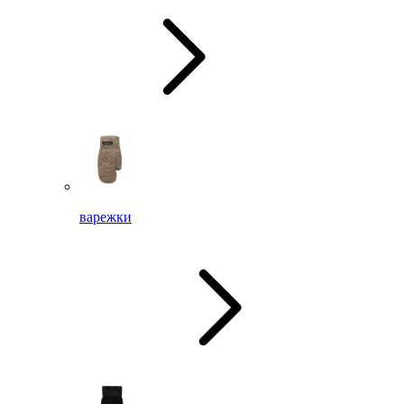
варежки