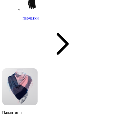
перчатки
Палантины