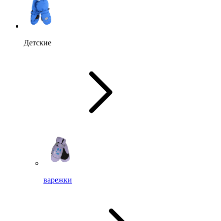
Детские
варежки