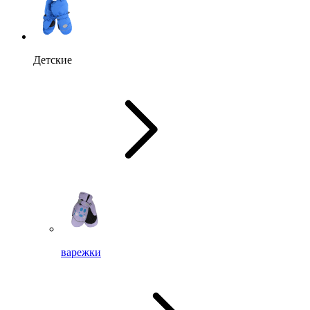
Детские
варежки