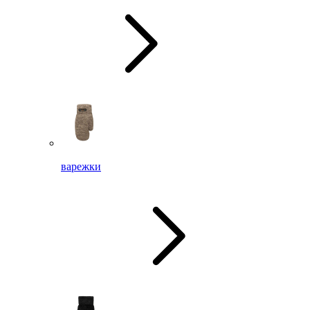
варежки