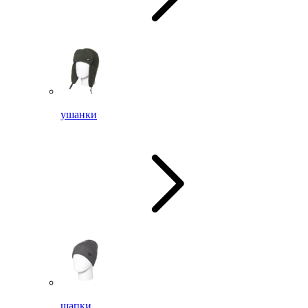
ушанки
шапки