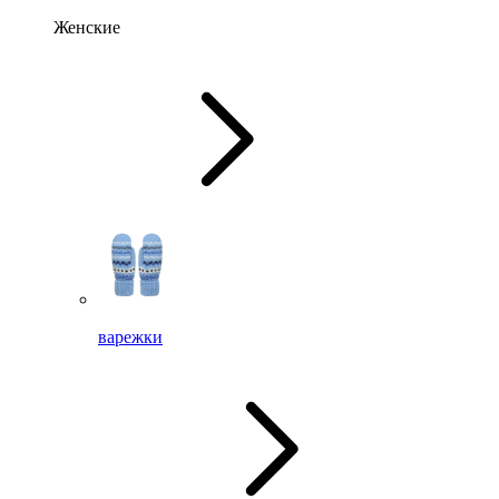
Женские
варежки