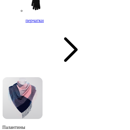
перчатки
Палантины