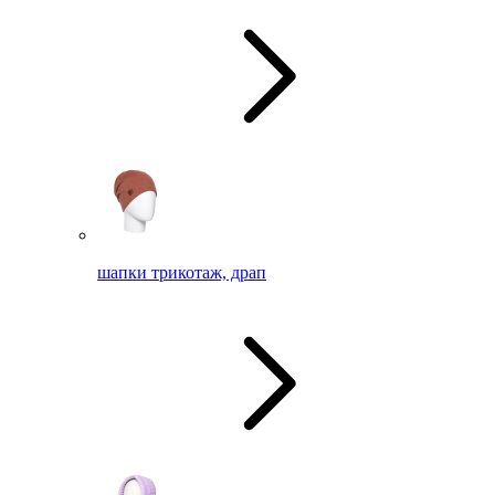
шапки трикотаж, драп