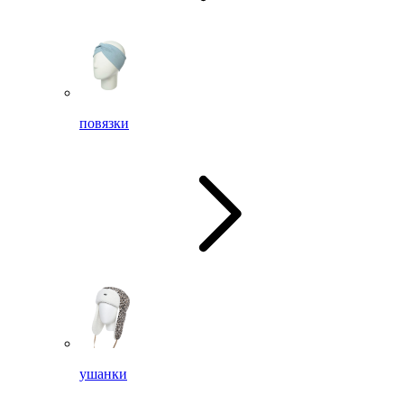
повязки
ушанки