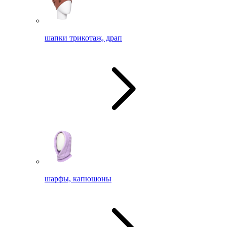
шапки трикотаж, драп
шарфы, капюшоны