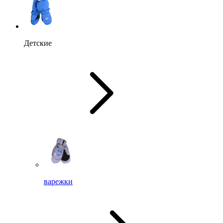
Детские
варежки