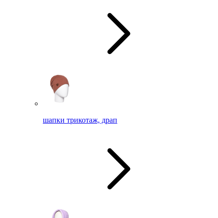
шапки трикотаж, драп