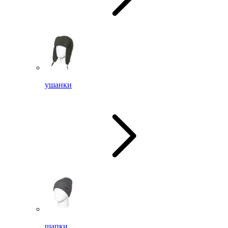
ушанки
шапки