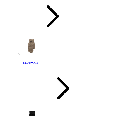
варежки