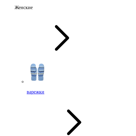
Женские
варежки