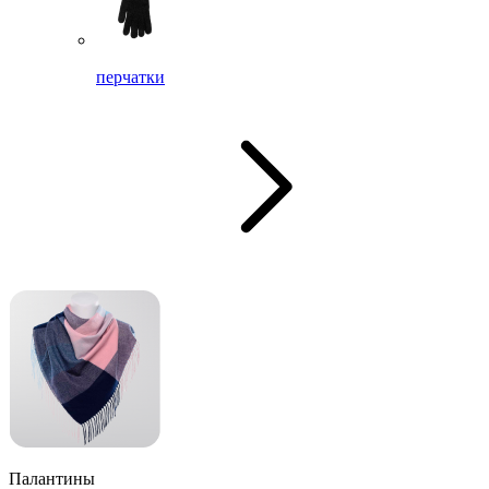
перчатки
Палантины