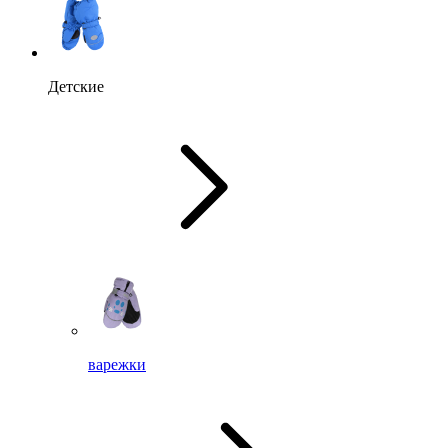
Детские
варежки