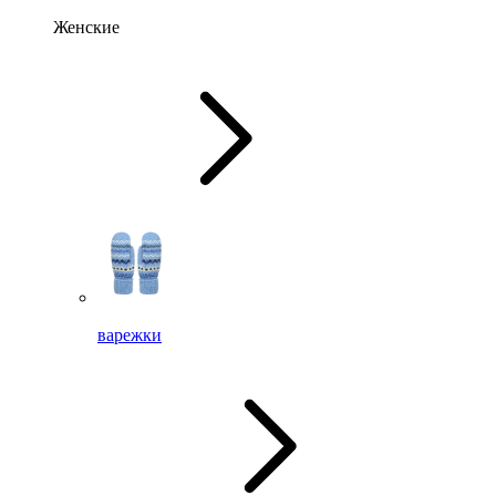
Женские
варежки