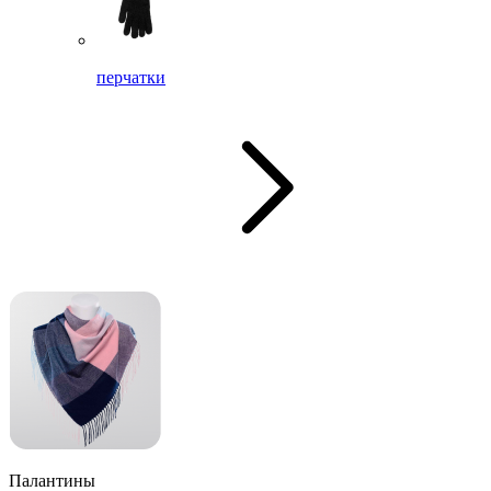
перчатки
Палантины