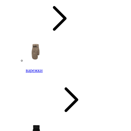
варежки