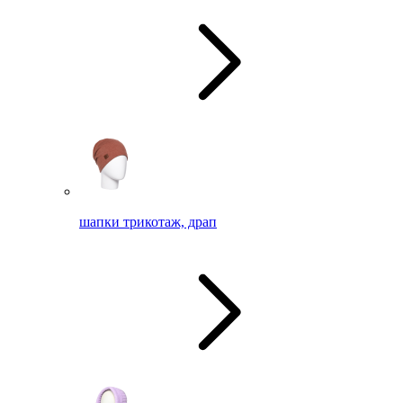
шапки трикотаж, драп