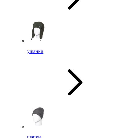
ушанки
шапки