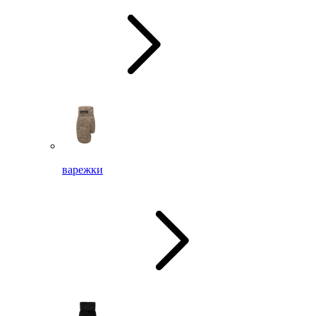
варежки