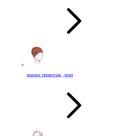
шапки трикотаж, драп