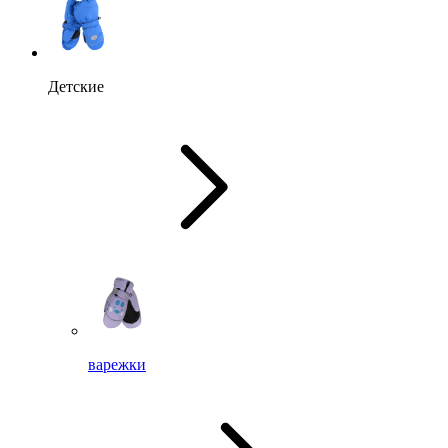
Детские
варежки