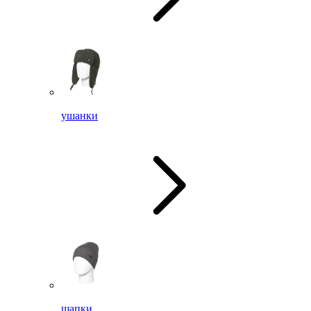
ушанки
шапки