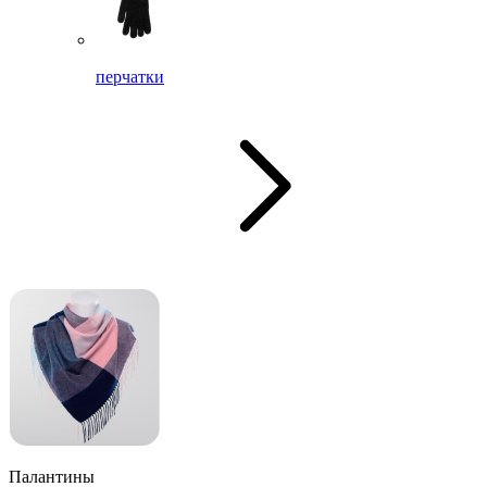
перчатки
Палантины