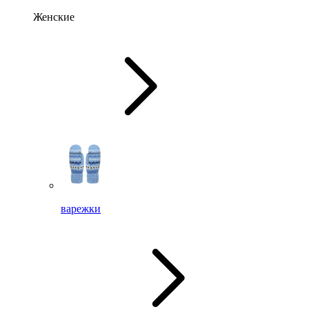
Женские
варежки