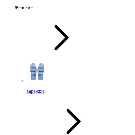
Женские
варежки