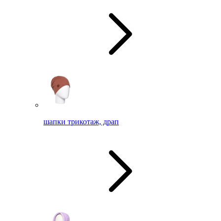
шапки трикотаж, драп