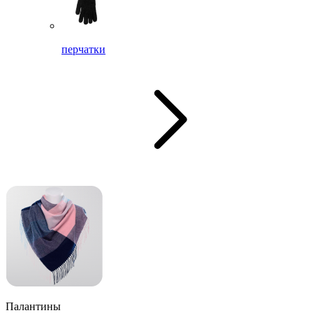
перчатки
Палантины