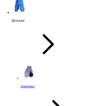
Детские
варежки