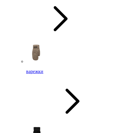
варежки