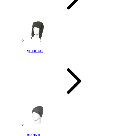
ушанки
шапки