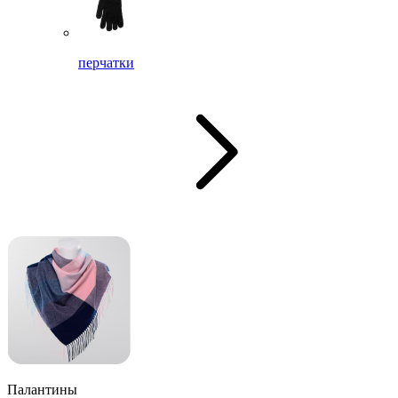
перчатки
Палантины