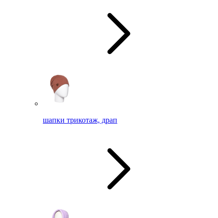
шапки трикотаж, драп