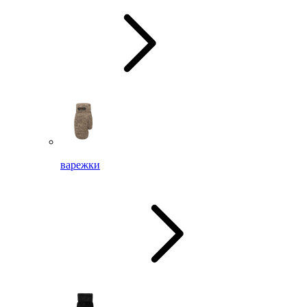
варежки