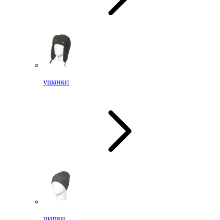
ушанки
шапки