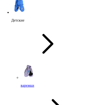
Детские
варежки