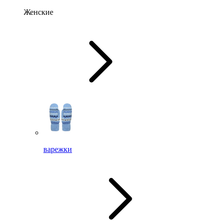
Женские
варежки