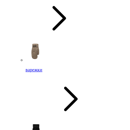
варежки