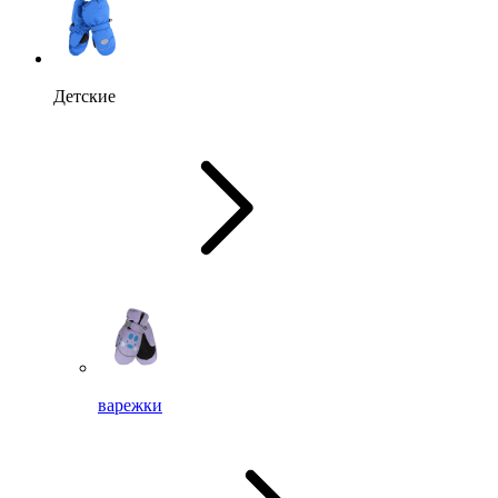
Детские
варежки