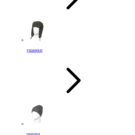
ушанки
шапки