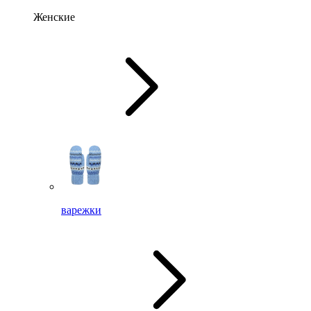
Женские
варежки