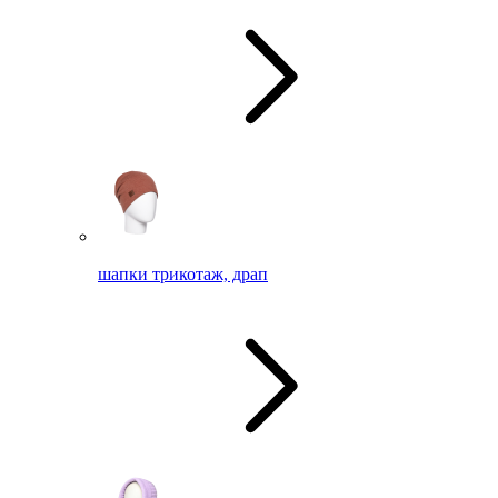
шапки трикотаж, драп