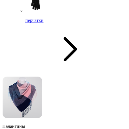
перчатки
Палантины