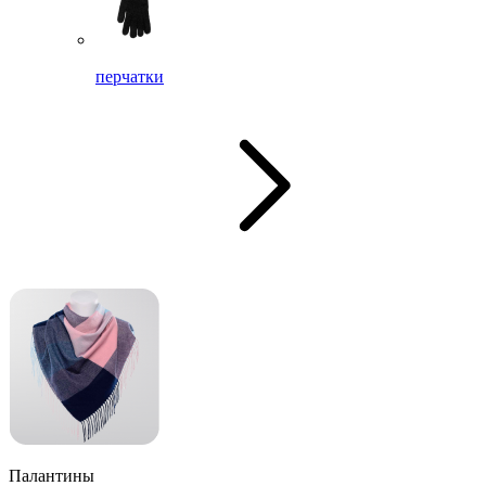
перчатки
Палантины