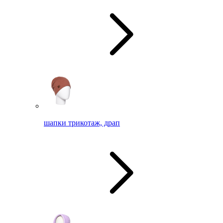
шапки трикотаж, драп