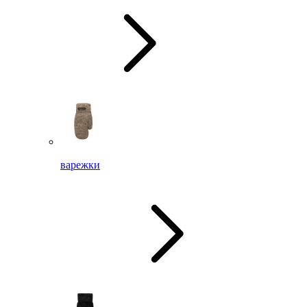
варежки