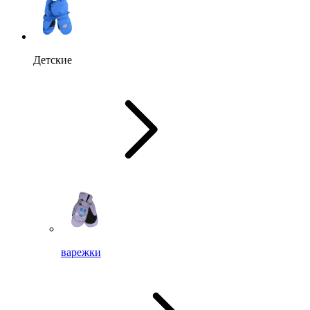
Детские
варежки