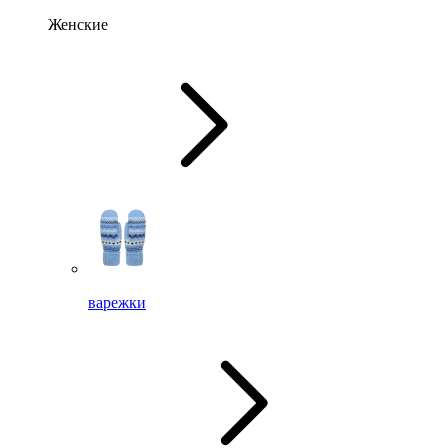
Женские
варежки