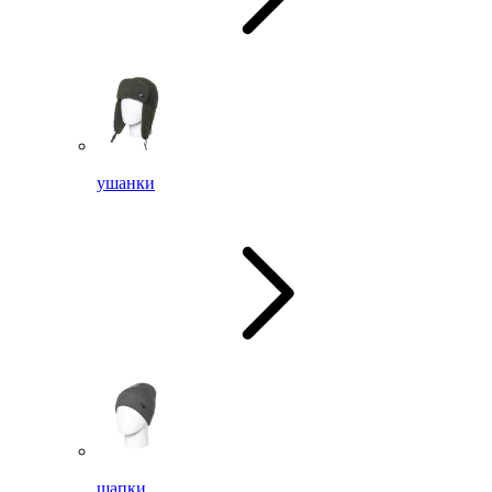
ушанки
шапки