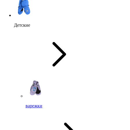
Детские
варежки