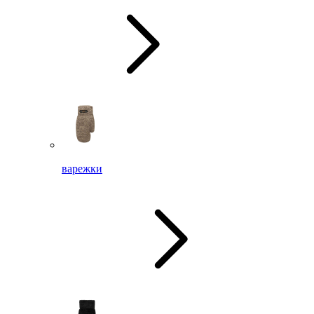
варежки