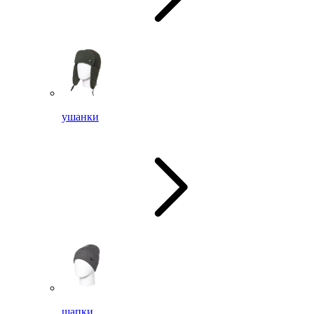
ушанки
шапки