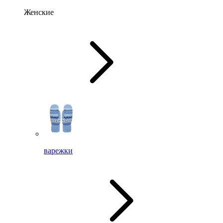
Женские
варежки