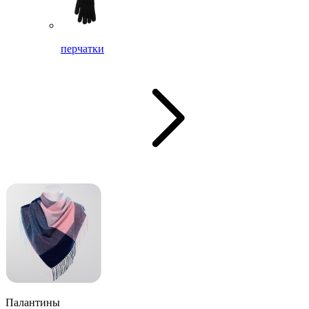
перчатки
Палантины