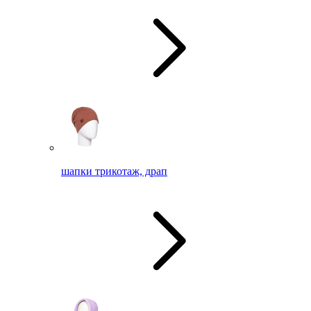
шапки трикотаж, драп